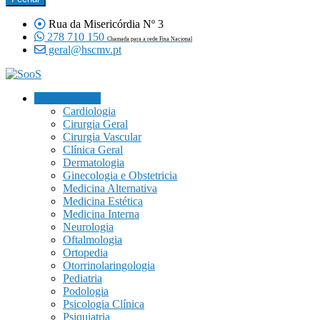
Rua da Misericórdia Nº 3
278 710 150
Chamada para a rede Fixa Nacional
geral@hscmv.pt
Especialidades
Cardiologia
Cirurgia Geral
Cirurgia Vascular
Clínica Geral
Dermatologia
Ginecologia e Obstetricia
Medicina Alternativa
Medicina Estética
Medicina Interna
Neurologia
Oftalmologia
Ortopedia
Otorrinolaringologia
Pediatria
Podologia
Psicologia Clínica
Psiquiatria