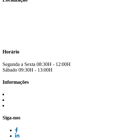
Visualizar Mapa
Hospital da Misericórdia de Valpaços
Rua da Misericórdia Nº 3
Valpaços
Portugal
Horário
Segunda a Sexta
08:30H - 12:00H
Sábado
09:30H - 13:00H
Informações
TERMOS
RGPD
LIVRO RECLAMAÇÕES
Siga-nos