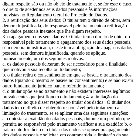
digam respeito são ou não objeto de tratamento e, se for esse o caso,
o direito de aceder aos seus dados pessoais e às informações
previstas no Regulamento Geral de Proteção de Dados.
2. a retificação dos seus dados: O titular tem o direito de obter, sem
demora injustificada, do responsável pelo tratamento a retificação
dos dados pessoais inexatos que lhe digam respeito.
3. o apagamento dos seus dados: O titular tem o direito de obter do
responsável pelo tratamento o apagamento dos seus dados pessoais,
sem demora injustificada, e este tem a obrigação de apagar os dados
pessoais, sem demora injustificada, quando se aplique,
nomeadamente, um dos seguintes motivos:
a. os dados pessoais deixaram de ser necessários para a finalidade
que motivou a sua recolha ou tratamento;
b. o titular retira o consentimento em que se baseia o tratamento dos
dados (quando o mesmo se baseie no consentimento) e se não existir
outro fundamento jurídico para o referido tratamento;
c. o titular opõe-se ao tratamento e não existem interesses legítimos
prevalecentes que justifiquem o tratamento; 4. a limitação do
tratamento no que disser respeito ao titular dos dados : O titular dos
dados tem o direito de obter do responsável pelo tratamento a
limitação do tratamento, se se aplicar uma das seguintes situações:
a. contestar a exatidão dos dados pessoais, durante um período que
permita ao responsável pelo tratamento verificar a sua exatidão; b. o
tratamento for ilícito e o titular dos dados se opuser ao apagamento
dos dados pessoais e solicitar, em contrapartida, a limitação da sua