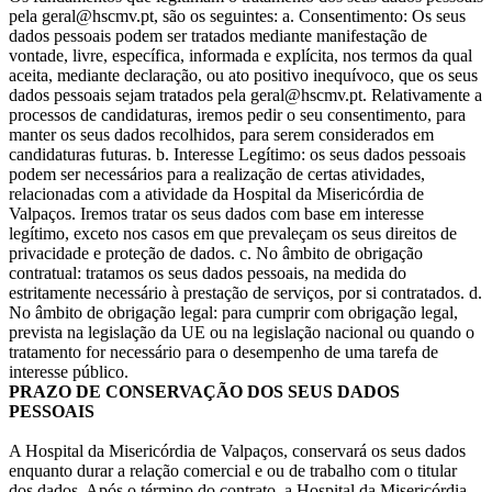
pela geral@hscmv.pt, são os seguintes: a. Consentimento: Os seus
dados pessoais podem ser tratados mediante manifestação de
vontade, livre, específica, informada e explícita, nos termos da qual
aceita, mediante declaração, ou ato positivo inequívoco, que os seus
dados pessoais sejam tratados pela geral@hscmv.pt. Relativamente a
processos de candidaturas, iremos pedir o seu consentimento, para
manter os seus dados recolhidos, para serem considerados em
candidaturas futuras. b. Interesse Legítimo: os seus dados pessoais
podem ser necessários para a realização de certas atividades,
relacionadas com a atividade da Hospital da Misericórdia de
Valpaços. Iremos tratar os seus dados com base em interesse
legítimo, exceto nos casos em que prevaleçam os seus direitos de
privacidade e proteção de dados. c. No âmbito de obrigação
contratual: tratamos os seus dados pessoais, na medida do
estritamente necessário à prestação de serviços, por si contratados. d.
No âmbito de obrigação legal: para cumprir com obrigação legal,
prevista na legislação da UE ou na legislação nacional ou quando o
tratamento for necessário para o desempenho de uma tarefa de
interesse público.
PRAZO DE CONSERVAÇÃO DOS SEUS DADOS
PESSOAIS
A Hospital da Misericórdia de Valpaços, conservará os seus dados
enquanto durar a relação comercial e ou de trabalho com o titular
dos dados. Após o término do contrato, a Hospital da Misericórdia