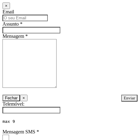
Close
×
Email
Assunto *
Mensagem *
Close
Fechar
×
Telemóvel:
max 9
Mensagem SMS *