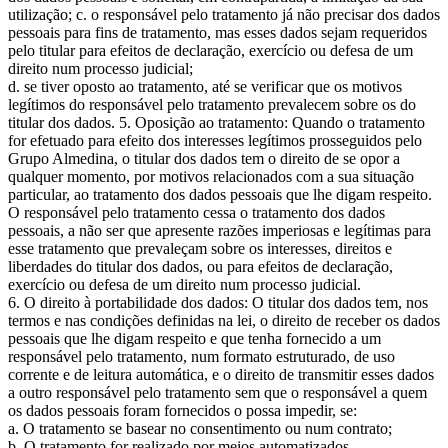
utilização; c. o responsável pelo tratamento já não precisar dos dados
pessoais para fins de tratamento, mas esses dados sejam requeridos
pelo titular para efeitos de declaração, exercício ou defesa de um
direito num processo judicial;
d. se tiver oposto ao tratamento, até se verificar que os motivos
legítimos do responsável pelo tratamento prevalecem sobre os do
titular dos dados. 5. Oposição ao tratamento: Quando o tratamento
for efetuado para efeito dos interesses legítimos prosseguidos pelo
Grupo Almedina, o titular dos dados tem o direito de se opor a
qualquer momento, por motivos relacionados com a sua situação
particular, ao tratamento dos dados pessoais que lhe digam respeito.
O responsável pelo tratamento cessa o tratamento dos dados
pessoais, a não ser que apresente razões imperiosas e legítimas para
esse tratamento que prevaleçam sobre os interesses, direitos e
liberdades do titular dos dados, ou para efeitos de declaração,
exercício ou defesa de um direito num processo judicial.
6. O direito à portabilidade dos dados: O titular dos dados tem, nos
termos e nas condições definidas na lei, o direito de receber os dados
pessoais que lhe digam respeito e que tenha fornecido a um
responsável pelo tratamento, num formato estruturado, de uso
corrente e de leitura automática, e o direito de transmitir esses dados
a outro responsável pelo tratamento sem que o responsável a quem
os dados pessoais foram fornecidos o possa impedir, se:
a. O tratamento se basear no consentimento ou num contrato;
b. O tratamento for realizado por meios automatizados